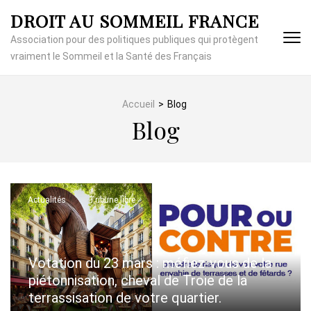
Aller
DROIT AU SOMMEIL FRANCE
au
contenu
Association pour des politiques publiques qui protègent
(Pressez
vraiment le Sommeil et la Santé des Français
Entrée)
Accueil
>
Blog
Blog
Actualités
Tribune libre
Votation du 23 mars : méfiez-vous de la
piétonnisation, cheval de Troie de la
terrassisation de votre quartier.