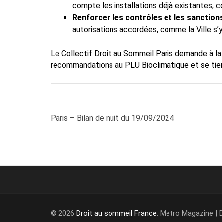
compte les installations déjà existantes, c
Renforcer les contrôles et les sanctio
autorisations accordées, comme la Ville s’
Le Collectif Droit au Sommeil Paris demande à la 
recommandations au PLU Bioclimatique et se tient 
Navigation
Paris – Bilan de nuit du 19/09/2024
de
l’article
© 2026
Droit au sommeil France
. Metro Magazine |