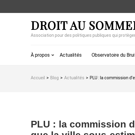
Aller
au
contenu
DROIT AU SOMME
(Pressez
Entrée)
Association pour des politiques publiques qui protège
À propos
Actualités
Observatoire du Brui
Accueil
>
Blog
>
Actualités
>
PLU : la commission d’e
PLU : la commission d