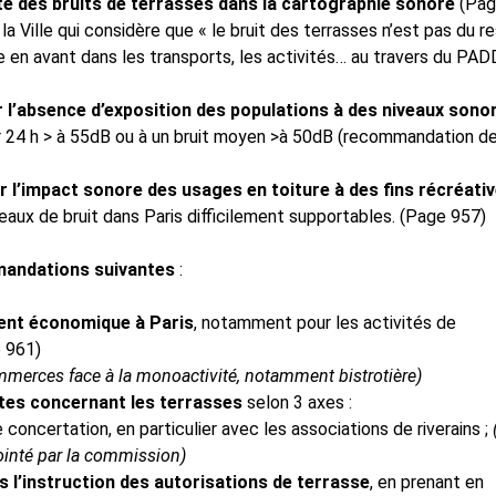
e des bruits de terrasses dans la cartographie
sonore
(Pag
la Ville qui considère que « le bruit des terrasses n’est pas du r
e en avant dans les transports, les activités… au travers du PAD
 l’absence d’exposition des populations à
des niveaux sono
24 h > à 55dB ou à un bruit moyen >à 50dB (recommandation de
er l’impact sonore des usages en toiture à des
fins récréati
eaux de bruit dans Paris difficilement supportables. (Page 957)
andations suivantes
:
ent économique à Paris
, notamment pour les activités de
e 961)
erces face à la monoactivité, notamment bistrotière)
tes concernant les terrasses
selon 3 axes :
 concertation, en particulier avec les associations de riverains ;
pointé par la commission)
s l’instruction des autorisations de terrasse
, en prenant en