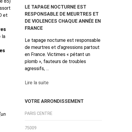
e 85)
LE TAPAGE NOCTURNE EST
essort
RESPONSABLE DE MEURTRES ET
D et
DE VIOLENCES CHAQUE ANNÉE EN
FRANCE
res
 la
Le tapage nocturne est responsable
de meurtres et d’agressions partout
ves
en France. Victimes « pétant un
plomb », fauteurs de troubles
agressifs, …
Lire la suite
VOTRE ARRONDISSEMENT
PARIS CENTRE
(un
75009