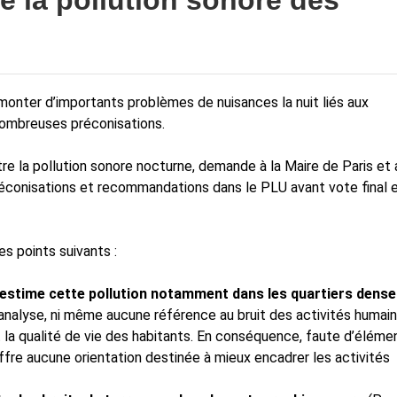
me la pollution sonore des
emonter d’importants problèmes de nuisances la nuit liés aux
nombreuses préconisations.
tre la pollution sonore nocturne, demande à la Maire de Paris et
réconisations et recommandations dans le PLU avant vote final 
es points suivants :
-estime cette pollution notamment dans les
quartiers dense
nalyse, ni même aucune référence au bruit des activités humain
la qualité de vie des habitants. En conséquence, faute d’éléme
n’offre aucune orientation destinée à mieux encadrer les activités