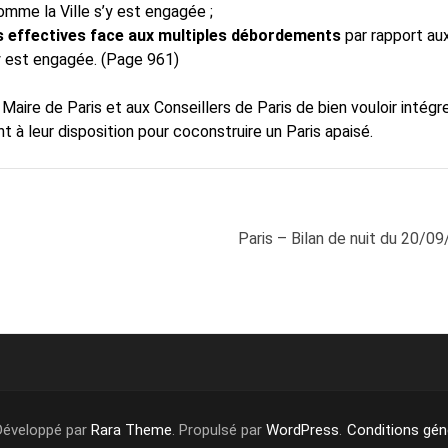
omme la Ville s’y est engagée ;
ns effectives face aux multiples débordements
par rapport au
y est engagée. (Page 961)
Maire de Paris et aux Conseillers de Paris de bien vouloir intégr
à leur disposition pour coconstruire un Paris apaisé.
Paris – Bilan de nuit du 20/0
 Développé par
Rara Theme
. Propulsé par
WordPress
.
Conditions géné