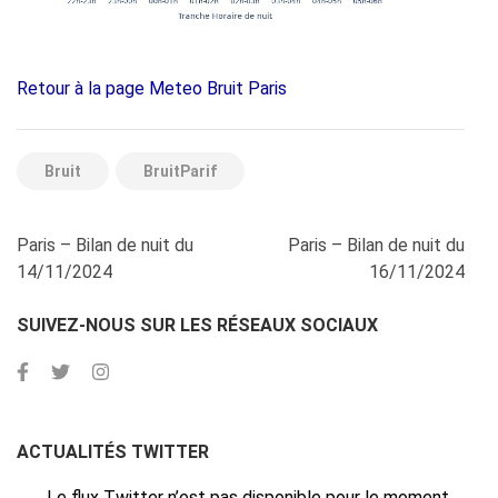
Retour à la page Meteo Bruit Paris
Bruit
BruitParif
Navigation
Paris – Bilan de nuit du
Paris – Bilan de nuit du
de
14/11/2024
16/11/2024
l’article
SUIVEZ-NOUS SUR LES RÉSEAUX SOCIAUX
ACTUALITÉS TWITTER
Le flux Twitter n’est pas disponible pour le moment.