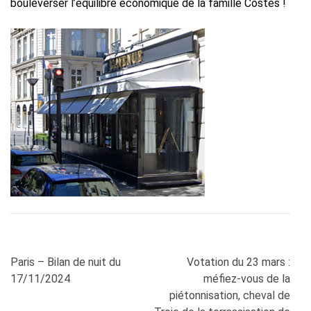
bouleverser l’équilibre économique de la famille Costes !
Navigation
Paris – Bilan de nuit du
Votation du 23 mars :
de
17/11/2024
méfiez-vous de la
l’article
piétonnisation, cheval de