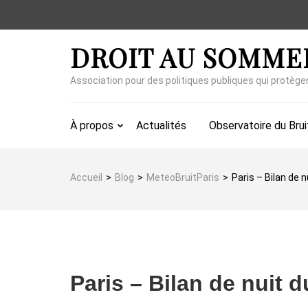
Aller
au
contenu
DROIT AU SOMME
(Pressez
Entrée)
Association pour des politiques publiques qui protège
À propos
Actualités
Observatoire du Brui
Accueil
>
Blog
>
MeteoBruitParis
>
Paris – Bilan de 
Paris – Bilan de nuit 