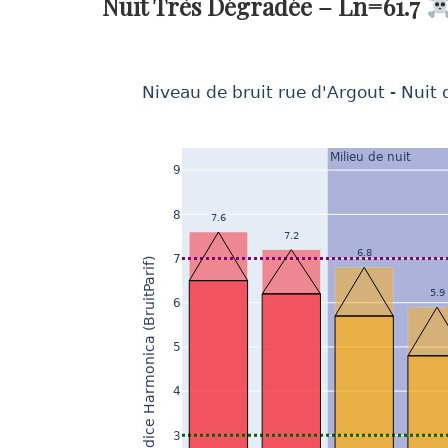
Nuit Très Dégradée –
Ln=61.7