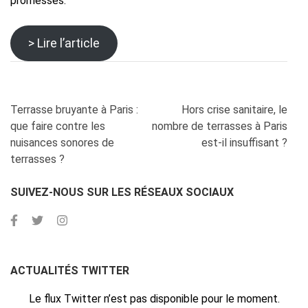
promesses.
> Lire l’article
Navigation
Terrasse bruyante à Paris :
Hors crise sanitaire, le
de
que faire contre les
nombre de terrasses à Paris
l’article
nuisances sonores de
est-il insuffisant ?
terrasses ?
SUIVEZ-NOUS SUR LES RÉSEAUX SOCIAUX
ACTUALITÉS TWITTER
Le flux Twitter n’est pas disponible pour le moment.