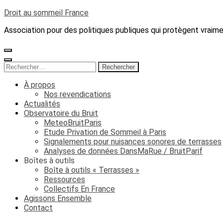
Aller
Droit au sommeil France
au
Association pour des politiques publiques qui protègent vraim
contenu
(Pressez
Entrée)
Rechercher :
À propos
Nos revendications
Actualités
Observatoire du Bruit
MeteoBruitParis
Etude Privation de Sommeil à Paris
Signalements pour nuisances sonores de terrasses
Analyses de données DansMaRue / BruitParif
Boîtes à outils
Boîte à outils « Terrasses »
Ressources
Collectifs En France
Agissons Ensemble
Contact