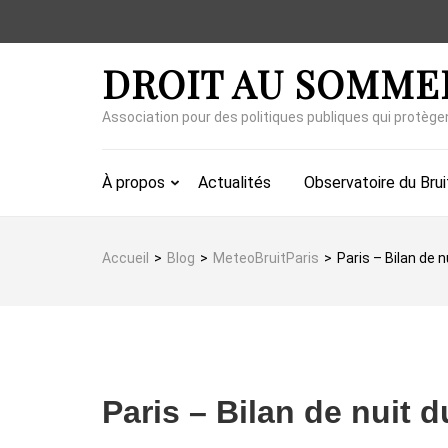
Aller
au
contenu
DROIT AU SOMME
(Pressez
Entrée)
Association pour des politiques publiques qui protège
À propos
Actualités
Observatoire du Brui
Accueil
>
Blog
>
MeteoBruitParis
>
Paris – Bilan de 
Paris – Bilan de nuit 