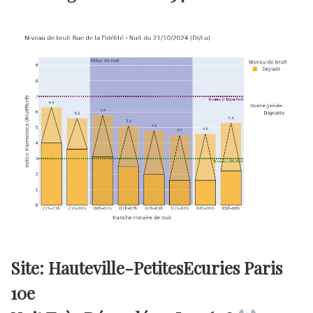
Site: Hauteville-PetitesEcuries Paris
10e