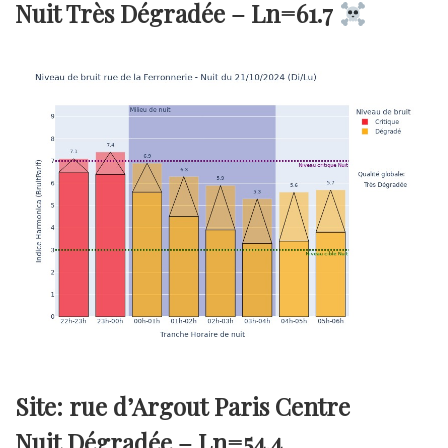
Nuit Très Dégradée –
Ln=61.7
Site: rue d’Argout Paris Centre
Nuit Dégradée –
Ln=54.4