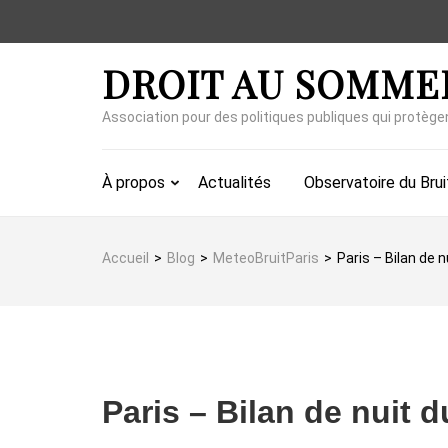
Aller
au
contenu
DROIT AU SOMME
(Pressez
Entrée)
Association pour des politiques publiques qui protège
À propos
Actualités
Observatoire du Brui
Accueil
>
Blog
>
MeteoBruitParis
>
Paris – Bilan de 
Paris – Bilan de nuit 