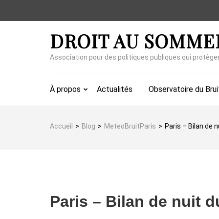
Aller
au
contenu
DROIT AU SOMME
(Pressez
Entrée)
Association pour des politiques publiques qui protège
À propos
Actualités
Observatoire du Brui
Accueil
>
Blog
>
MeteoBruitParis
>
Paris – Bilan de 
Paris – Bilan de nuit 