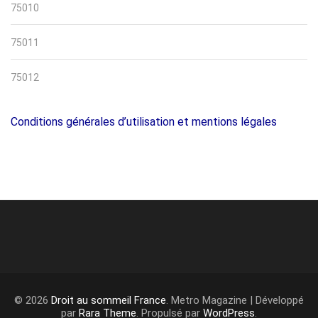
75010
75011
75012
Conditions générales d’utilisation et mentions légales
© 2026
Droit au sommeil France
. Metro Magazine | Développé
par
Rara Theme
. Propulsé par
WordPress
.