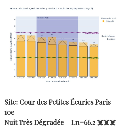
Site: Cour des Petites Écuries Paris
10e
Nuit Très Dégradée –
Ln=66.2
☠️☠️☠️