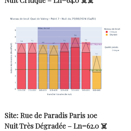
Nuit Critique –
Ln=64.0
☠️☠️
Site: Rue de Paradis Paris 10e
Nuit Très Dégradée –
Ln=62.0
☠️