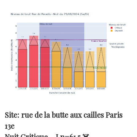
Site: rue de la butte aux cailles Paris
13e
Nuit Critique –
Ln=61.5
☠️