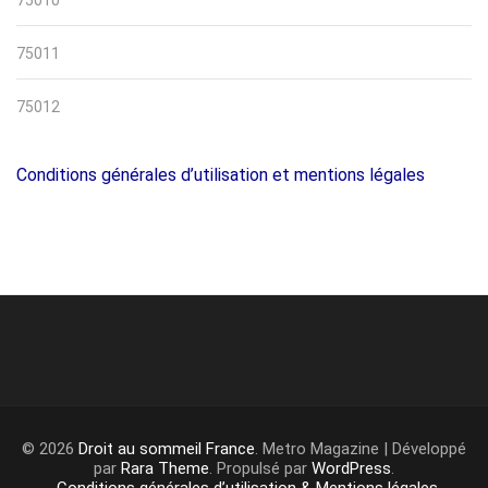
75010
75011
75012
Conditions générales d’utilisation et mentions légales
© 2026
Droit au sommeil France
. Metro Magazine | Développé
par
Rara Theme
. Propulsé par
WordPress
.