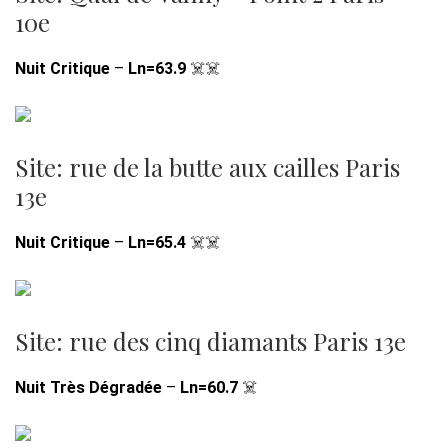
10e
Nuit Critique
–
Ln=63.9
☠️☠️
Site: rue de la butte aux cailles Paris
13e
Nuit Critique
–
Ln=65.4
☠️☠️
Site: rue des cinq diamants Paris 13e
Nuit Très Dégradée
–
Ln=60.7
☠️