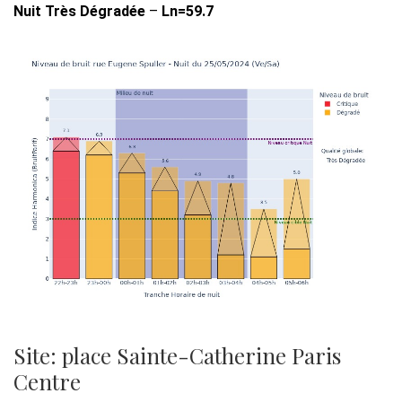
Nuit Très Dégradée
–
Ln=59.7
Site: place Sainte-Catherine Paris
Centre