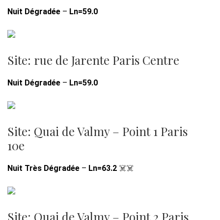
Nuit Dégradée
–
Ln=59.0
Site: rue de Jarente Paris Centre
Nuit Dégradée
–
Ln=59.0
Site: Quai de Valmy – Point 1 Paris
10e
Nuit Très Dégradée
–
Ln=63.2
☠️☠️
Site: Quai de Valmy – Point 2 Paris