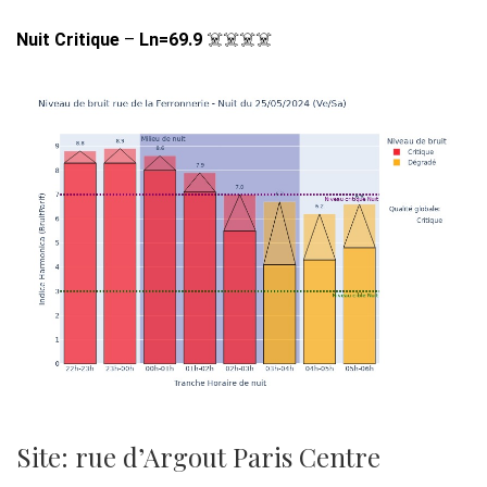
Nuit Critique
–
Ln=69.9
☠️☠️☠️☠️
Site: rue d’Argout Paris Centre