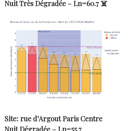
Nuit Très Dégradée –
Ln=60.7
☠️
Site: rue d’Argout Paris Centre
Nuit Dégradée –
Ln=55.7