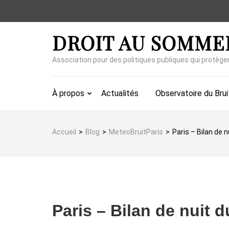
Aller
au
contenu
DROIT AU SOMME
(Pressez
Entrée)
Association pour des politiques publiques qui protège
À propos
Actualités
Observatoire du Brui
Accueil
>
Blog
>
MeteoBruitParis
>
Paris – Bilan de 
Paris – Bilan de nuit 