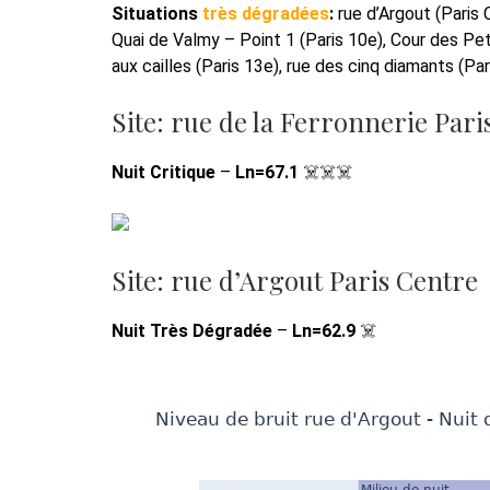
Situations
très dégradées
:
rue d’Argout (Paris 
Quai de Valmy – Point 1 (Paris 10e), Cour des Peti
aux cailles (Paris 13e), rue des cinq diamants (Par
Site: rue de la Ferronnerie Pari
Nuit Critique
–
Ln=67.1
☠️☠️☠️
Site: rue d’Argout Paris Centre
Nuit Très Dégradée
–
Ln=62.9
☠️