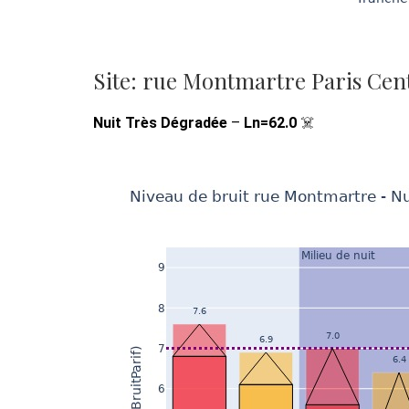
Site: rue Montmartre Paris Cen
Nuit Très Dégradée
–
Ln=62.0
☠️