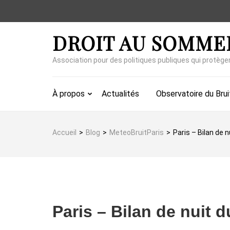
Aller
au
contenu
DROIT AU SOMME
(Pressez
Entrée)
Association pour des politiques publiques qui protège
À propos
Actualités
Observatoire du Brui
Accueil
>
Blog
>
MeteoBruitParis
>
Paris – Bilan de 
Paris – Bilan de nuit 