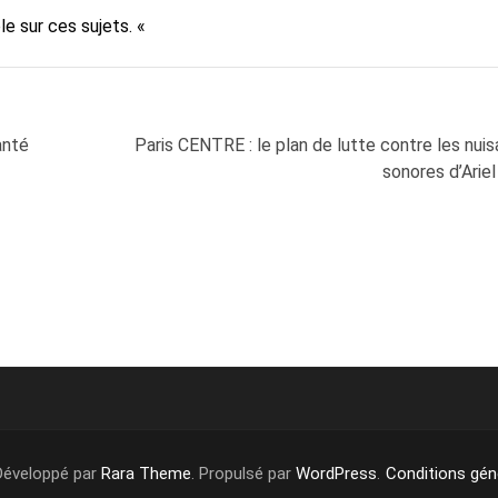
le sur ces sujets. «
anté
Paris CENTRE : le plan de lutte contre les nui
sonores d’Arie
 Développé par
Rara Theme
. Propulsé par
WordPress
.
Conditions géné