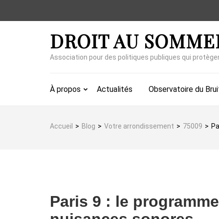
Aller
au
contenu
DROIT AU SOMME
(Pressez
Entrée)
Association pour des politiques publiques qui protège
À propos
Actualités
Observatoire du Brui
Accueil
>
Blog
>
Votre arrondissement
>
75009
>
Pa
Paris 9 : le programm