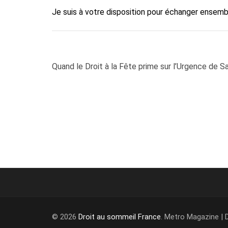
Je suis à votre disposition pour échanger ensemb
Navigation
Quand le Droit à la Fête prime sur l’Urgence de S
de
l’article
© 2026
Droit au sommeil France
. Metro Magazine |